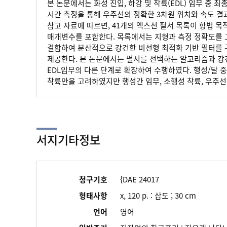
본 논문에서는 화성 진입, 하강 및 착륙(EDL) 임무 중
시간 측정을 통해 우주선의 정확한 3차원 위치와 속도 결
참고 자료에 따르면, 41개의 엑스선 펄서 목록이 항법 
매개변수를 포함한다. 목록에서는 지형과 측정 정확도를 고
결합하여 분산적으로 강건한 비선형 최적화 기반 필터를 
제공한다. 본 논문에서는 펄서를 선택하는 알고리즘과 강건
EDL임무의 다른 단계로 확장하여 수행하였다. 행성/달 
착륙만을 고려하였지만 행성간 임무, 소행성 착륙, 우주선
서지기타정보
청구기호
{DAE 24017
형태사항
x, 120 p. : 삽도 ; 30 cm
언어
영어