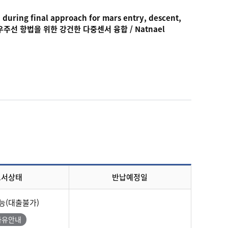
 during final approach for mars entry, descent,
 우주선 항법을 위한 강건한 다중센서 융합 /
Natnael
도서상태
반납예정일
능(대출불가)
사유안내