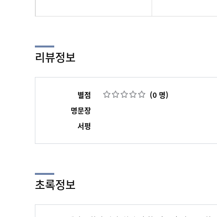
리뷰정보
별점
(0 명)
명문장
서평
초록정보