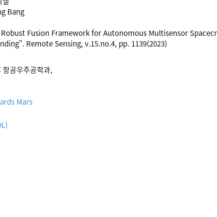
니엘
g Bang
Robust Fusion Framework for Autonomous Multisensor Spacecra
anding". Remote Sensing, v.15.no.4, pp. 1139(2023)
: 항공우주공학과,
wards Mars
DL)
)