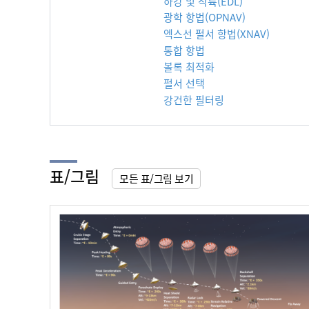
하강 및 착륙(EDL)
광학 항법(OPNAV)
엑스선 펄서 항법(XNAV)
통합 항법
볼록 최적화
펄서 선택
강건한 필터링
표/그림
모든 표/그림 보기