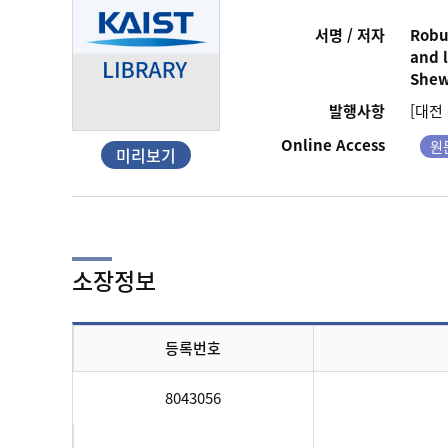
서명 / 저자
Robu
and 
Shew
발행사항
[대전 
Online Access
원
미리보기
소장정보
등록번호
8043056